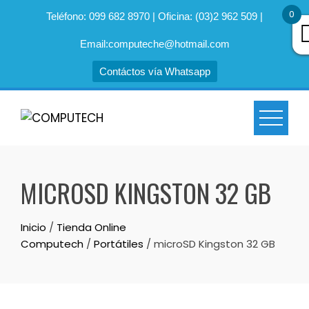
0
Teléfono: 099 682 8970 | Oficina: (03)2 962 509 |
Email:computeche@hotmail.com
Contáctos vía Whatsapp
Skip
to
content
MICROSD KINGSTON 32 GB
Inicio
/
Tienda Online
Computech
/
Portátiles
/ microSD Kingston 32 GB