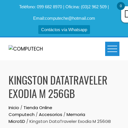
0
Teléfono: 099 682 8970 | Oficina: (03)2 962 509 |
Email:computeche@hotmail.com
Contáctos vía Whatsapp
Skip
to
content
KINGSTON DATATRAVELER
EXODIA M 256GB
Inicio
/
Tienda Online
Computech
/
Accesorios
/
Memoria
MicroSD
/ Kingston DataTraveler Exodia M 256GB