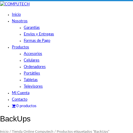
Skip
to
Inicio
content
Nosotros
Garantías
Envíos y Entregas
Formas de Pago
Productos
Accesorios
Celulares
Ordenadores
Portátiles
Tabletas
Televisores
Mi Cuenta
Contacto
0 productos
BackUps
Inicio
/
Tienda Online Computech
/ Productos etiquetados “BackUps”