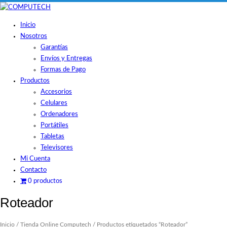
Skip
to
Inicio
content
Nosotros
Garantías
Envíos y Entregas
Formas de Pago
Productos
Accesorios
Celulares
Ordenadores
Portátiles
Tabletas
Televisores
Mi Cuenta
Contacto
0 productos
Roteador
Inicio
/
Tienda Online Computech
/ Productos etiquetados “Roteador”