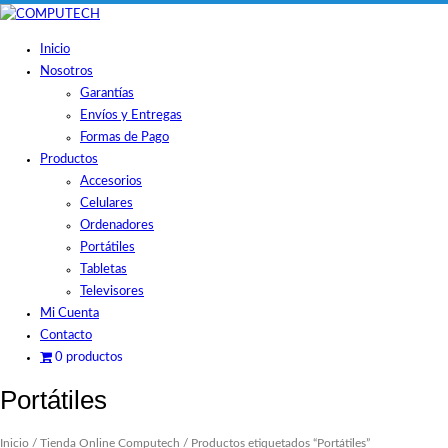
Skip
to
Inicio
content
Nosotros
Garantías
Envíos y Entregas
Formas de Pago
Productos
Accesorios
Celulares
Ordenadores
Portátiles
Tabletas
Televisores
Mi Cuenta
Contacto
0 productos
Portátiles
Inicio
/
Tienda Online Computech
/ Productos etiquetados “Portátiles”