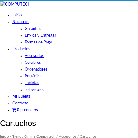
Skip
to
Inicio
content
Nosotros
Garantías
Envíos y Entregas
Formas de Pago
Productos
Accesorios
Celulares
Ordenadores
Portátiles
Tabletas
Televisores
Mi Cuenta
Contacto
0 productos
Cartuchos
Inicio
/
Tienda Online Computech
/
Accesorios
/ Cartuchos